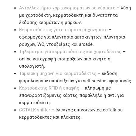
Ανταλλακτήριο χαρτονομισμάτων σε κέρματα
– λύση
με χαρτοδέκτη, κερματοδέκτη και δυνατότητα
έκδοσης κερμάτων ή μαρκών.
Κερματοδέκτες για αυτόματα μηχανήματα
–
εφαρμογές για πλυντήρια αυτοκινήτων, πλυντήρια
ρούχων, WC, ντουζιέρες και arcade.
Τηλεμετρία για κερματοδέκτες και χαρτοδέκτες
–
online καταγραφή εισπράξεων από κινητό ή
υπολογιστή.
Ταμειακή μηχανή για κερματοδέκτες
– έκδοση
φορολογικών αποδείξεων για self-service εφαρμογές.
Καρτοδέκτης RFID ή επαφής
– πληρωμή με
επαναφορτιζόμενες κάρτες, παράλληλα ή αντί για
κερματοδέκτη.
CCTALK sniffer
– έλεγχος επικοινωνίας ccTalk σε
κερματοδέκτες και πλακέτες.