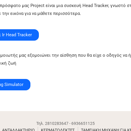
 πρόσφατο μας Project είναι μια συσκευή Head Tracker, γνωστό σ
 την εικόνα για να μάθετε περισσότερα.
k Ir Head Tracker
μοιωτής μας εξομοιώνει την αίσθηση που θα είχε ο οδηγός να ή
ική ζωή
ng Simulator
Τηλ. 2810283647 - 6936651125
ΑΝΤΑΛΛΑΚΤΗΡΙΟ
ΚΕΡΜΑΤΟΔΕΚΤΕΣ
ΤΑΜΕΙΑΚΗ ΜΗΧΑΝΗ ΓΙΑ 